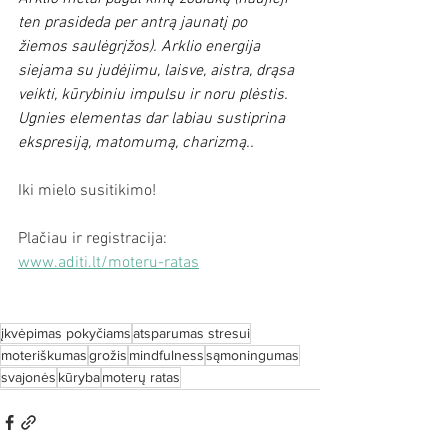
ten prasideda per antrą jaunatį po 
žiemos saulėgrįžos). Arklio energija 
siejama su judėjimu, laisve, aistra, drąsa 
veikti, kūrybiniu impulsu ir noru plėstis. 
Ugnies elementas dar labiau sustiprina 
ekspresiją, matomumą, charizmą..
Iki mielo susitikimo!
Plačiau ir registracija:
www.aditi.lt/moteru-ratas
įkvėpimas pokyčiams
atsparumas stresui
moteriškumas
grožis
mindfulness
sąmoningumas
svajonės
kūryba
moterų ratas