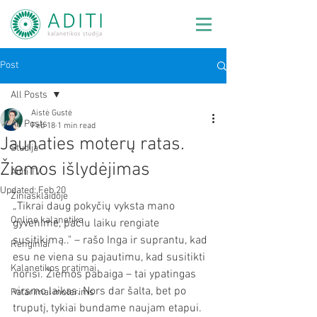
Post
All Posts
Aistė Gustė
All Posts
Feb 18
1 min read
Jaunaties moterų ratas.
Studija
Žiemos išlydėjimas
Aditi TV
Updated:
Feb 20
Žiniasklaidoje
„Tikrai daug pokyčių vyksta mano 
Online kalanetika
gyvenime, pačiu laiku rengiate 
susitikimą.." – rašo Inga ir suprantu, kad 
Renginiai
esu ne viena su pajautimu, kad susitikti 
Kalanetikos pratimai
norisi. Žiemos pabaiga – tai ypatingas 
virsmo laikas. Nors dar šalta, bet po 
Patarimai moterims
truputį, tykiai bundame naujam etapui. 