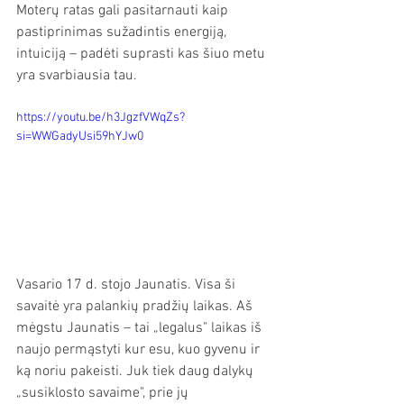
Moterų ratas gali pasitarnauti kaip 
pastiprinimas sužadintis energiją, 
intuiciją – padėti suprasti kas šiuo metu 
yra svarbiausia tau.
https://youtu.be/h3JgzfVWqZs?
si=WWGadyUsi59hYJw0
Vasario 17 d. stojo Jaunatis. Visa ši 
savaitė yra palankių pradžių laikas. Aš 
mėgstu Jaunatis – tai „legalus" laikas iš 
naujo permąstyti kur esu, kuo gyvenu ir 
ką noriu pakeisti. Juk tiek daug dalykų 
„susiklosto savaime", prie jų 