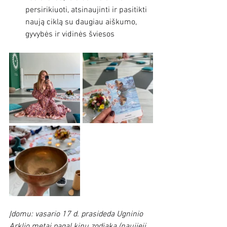
persirikiuoti, atsinaujinti ir pasitikti 
naują ciklą su daugiau aiškumo, 
gyvybės ir vidinės šviesos
Įdomu: vasario 17 d. prasideda Ugninio 
Arklio metai pagal kinų zodiaką (naujieji 