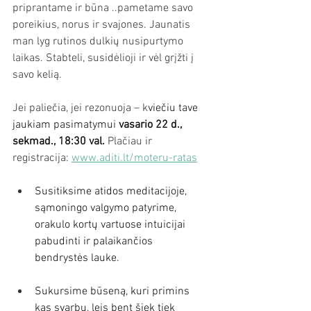
priprantame ir būna ..pametame savo 
poreikius, norus ir svajones. Jaunatis 
man lyg rutinos dulkių nusipurtymo 
laikas. Stabteli, susidėlioji ir vėl grįžti į 
savo kelią.
Jei paliečia, jei rezonuoja – k
viečiu tave 
jaukiam pasimatymui 
vasario 22 d., 
sekmad., 18:30 val.
Plačiau ir 
registracija: 
www.aditi.lt/moteru-ratas
Susitiksime atidos meditacijoje, 
sąmoningo valgymo patyrime, 
orakulo kortų vartuose intuicijai 
pabudinti ir palaikančios 
bendrystės lauke.
Sukursime būseną, kuri primins 
kas svarbu, leis bent šiek tiek 