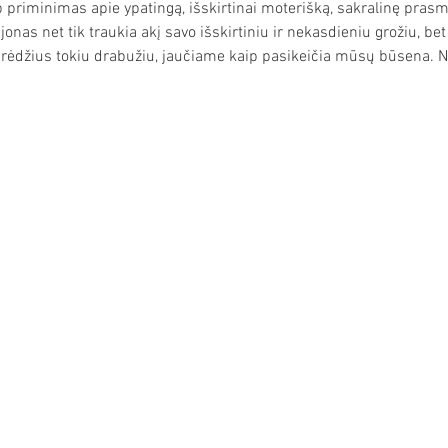
aip priminimas apie ypatingą, išskirtinai moterišką, sakralinę prasm
jonas net tik traukia akį savo išskirtiniu ir nekasdieniu grožiu, bet
irėdžius tokiu drabužiu, jaučiame kaip pasikeičia mūsų būsena. N