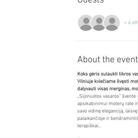
Guests
+ 4 ot
About the event
Koks gėris sulaukti tikros va
Vilniuje kviečiame švęsti m
dalyvauti visas merginas, mo
„Sijonuotos vasaros" šventė 
apsikabinimui moterų rate ir
savo vidinę eleganciją, laisv
palaikančioje ir bendramintiš
terapiškai.. 