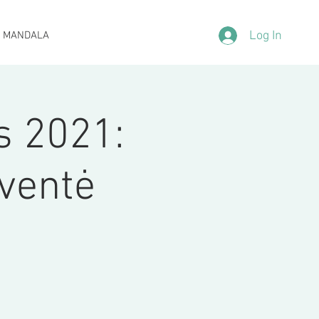
Log In
 MANDALA
us 2021:
šventė