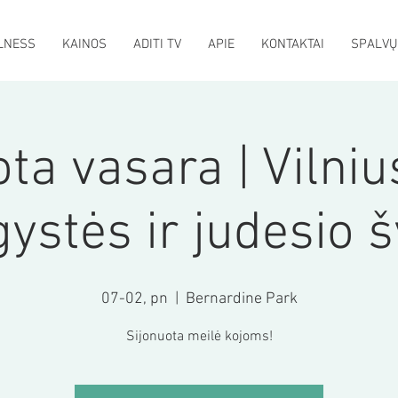
LNESS
KAINOS
ADITI TV
APIE
KONTAKTAI
SPALVŲ
ta vasara | Vilni
ystės ir judesio 
07-02, pn
  |  
Bernardine Park
Sijonuota meilė kojoms!