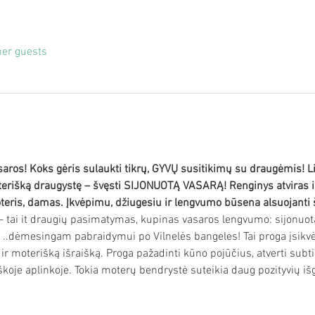
her guests
saros! Koks gėris sulaukti tikrų, GYVŲ susitikimų su draugėmis! Li
oterišką draugystę – švęsti SIJONUOTĄ VASARĄ! Renginys atviras
teris, damas. Įkvėpimu, džiugesiu ir lengvumo būsena alsuojanti š
– tai it draugių pasimatymas, kupinas vasaros lengvumo: sijonuo
 ..dėmesingam pabraidymui po Vilnelės bangeles! Tai proga įsikvėp
ę ir moterišką išraišką. Proga pažadinti kūno pojūčius, atverti subt
koje aplinkoje. Tokia moterų bendrystė suteikia daug pozityvių išg