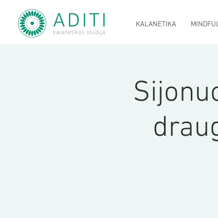
KALANETIKA
MINDFU
Sijonuo
draug