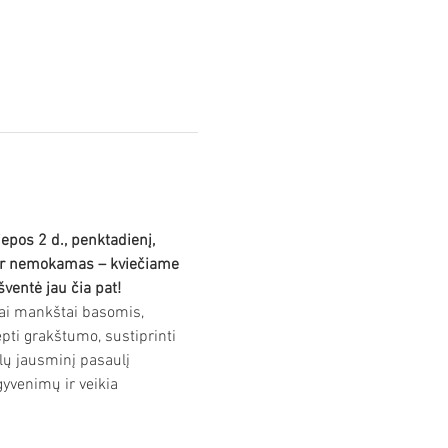
epos 2 d., penktadienį, 
 ir nemokamas – kviečiame 
ventė jau čia pat! 
tai mankštai basomis, 
ti grakštumo, sustiprinti 
ilų jausminį pasaulį 
yvenimų ir veikia 