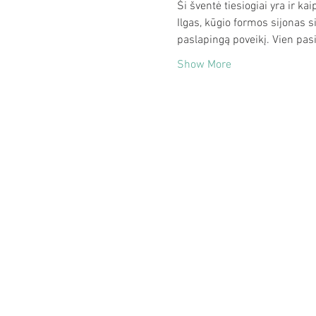
Ši šventė tiesiogiai yra ir k
Ilgas, kūgio formos sijonas si
paslapingą poveikį. Vien pas
Show More