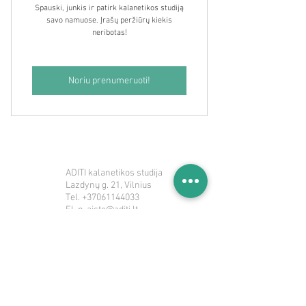
Spauski, junkis ir patirk kalanetikos studiją
savo namuose. Įrašų peržiūrų kiekis
neribotas!
Noriu prenumeruoti!
ADITI kalanetikos studija
Lazdynų g. 21, Vilnius
Tel.
+37061144033
El. p.
aiste@aditi.lt
REZERVUOK:
www.aditistudija.as.me