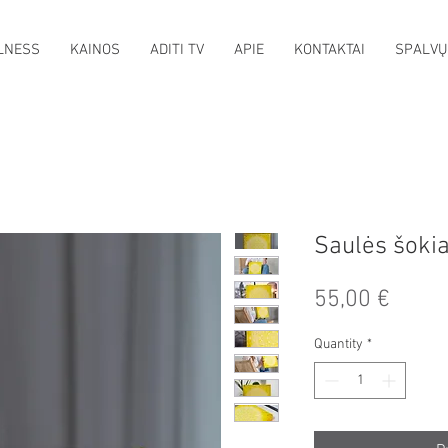
LNESS
KAINOS
ADITI TV
APIE
KONTAKTAI
SPALVŲ
Saulės šokia
Price
55,00 €
Quantity
*