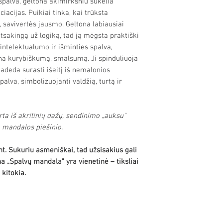
spalva, geltona akimirksniu sukelia
iacijas. Puikiai tinka, kai trūksta
, savivertės jausmo. Geltona labiausiai
atsakingą už logiką, tad ją mėgsta praktiški
intelektualumo ir išminties spalva,
tina kūrybiškumą, smalsumą. Ji spinduliuoja
adeda surasti išeitį iš nemalonios
alva, simbolizuojanti valdžią, turtą ir
ta iš akrilinių dažų, sendinimo „auksu"
o mandalos piešinio.
nt. Sukuriu asmeniškai, tad užsisakius gali
na „Spalvų mandala" yra vienetinė – tiksliai
 kitokia.