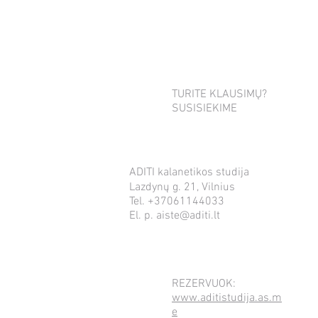
mandala
TURITE KLAUSIMŲ?
SUSISIEKIME
ADITI kalanetikos studija
Lazdynų g. 21, Vilnius
Tel. +37061144033
El. p.
aiste@aditi.lt
REZERVUOK:
www.aditistudija.as.m
e