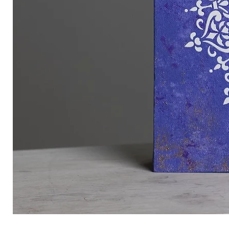
Vidurnakčio
sapnas:
violetinė