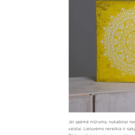
Jei apėmė niūruma, nukabinai nori
vaistai. Lietuvėms nereikia ir sak