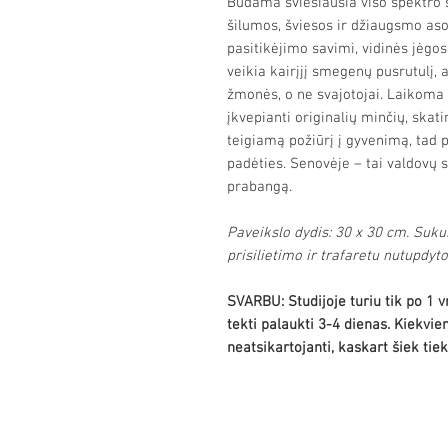
Būdama šviesiausia viso spektro 
šilumos, šviesos ir džiaugsmo asoc
pasitikėjimo savimi, vidinės jėgos
veikia kairįjį smegenų pusrutulį, 
žmonės, o ne svajotojai. Laikoma 
įkvepianti originalių minčių, ska
teigiamą požiūrį į gyvenimą, tad p
padėties. Senovėje – tai valdovų sp
prabangą.
Paveikslo dydis: 30 x 30 cm. Sukur
prisilietimo ir trafaretu nutupdyt
SVARBU: Studijoje turiu tik po 1 v
tekti palaukti 3-4 dienas. Kiekvie
neatsikartojanti, kaskart šiek tiek