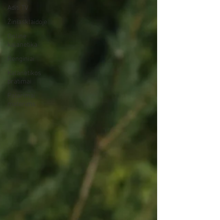
Aditi TV
Žiniasklaidoje
Online
kalanetika
Renginiai
Kalanetikos
pratimai
Patarimai
moterims