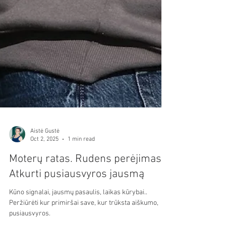
Aistė Gustė
Oct 2, 2025
1 min read
Moterų ratas. Rudens perėjimas.
Atkurti pusiausvyros jausmą
Kūno signalai, jausmų pasaulis, laikas kūrybai..