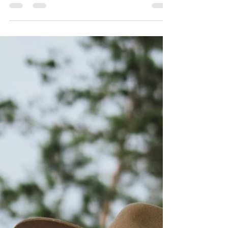
Peržiūrėti kur primiršai save, kur trūksta aiškumo,
pusiausvyros.