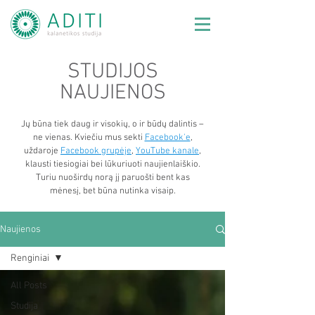
STUDIJOS
NAUJIENOS
Jų būna tiek daug ir visokių, o ir būdų dalintis –
ne vienas. Kviečiu mus sekti
Facebook'e
,
uždaroje
Facebook grupėje
,
YouTube kanale
,
klausti tiesiogiai bei lūkuriuoti naujienlaiškio.
Turiu nuoširdų norą jį paruošti bent kas
mėnesį, bet būna nutinka visaip.
Naujienos
Renginiai
All Posts
Studija