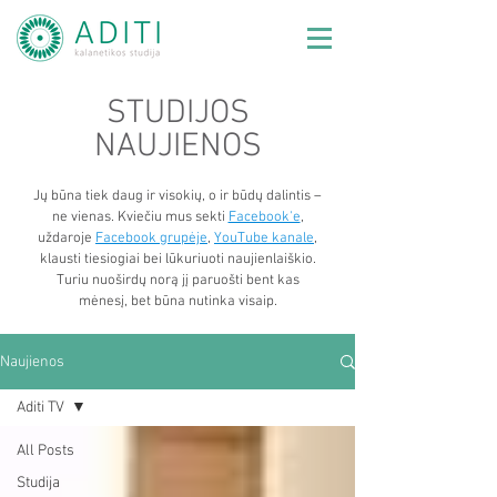
STUDIJOS
NAUJIENOS
Jų būna tiek daug ir visokių, o ir būdų dalintis –
ne vienas. Kviečiu mus sekti
Facebook'e
,
uždaroje
Facebook grupėje
,
YouTube kanale
,
klausti tiesiogiai bei lūkuriuoti naujienlaiškio.
Turiu nuoširdų norą jį paruošti bent kas
mėnesį, bet būna nutinka visaip.
Naujienos
Aditi TV
All Posts
Studija