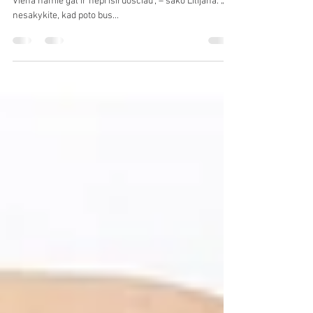
atsiliepimai
„Išties drausmina, jauti atsakomybę prieš kolektyvą.
Viena namie gal ir neprisiruoščiau", – sako Lilijana. „Tik
nesakykite, kad poto bus...