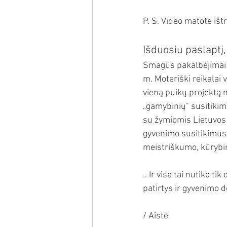
P. S. Video matote ištr
Išduosiu paslaptį, 
Smagūs pakalbėjimai s
m. Moteriški reikalai 
vieną puikų projektą 
„gamybinių" susitikimų
su žymiomis Lietuvos 
gyvenimo susitikimus, 
meistriškumo, kūrybing
.. Ir visa tai nutiko t
patirtys ir gyvenimo
/ Aistė