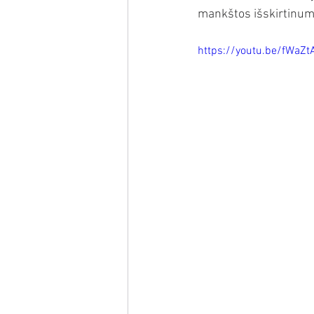
mankštos išskirtinumą 
https://youtu.be/fWaZt