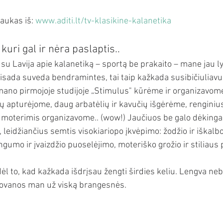
aukas iš: 
www.aditi.lt/tv-klasikine-kalanetika
kuri gal ir nėra paslaptis..
u Lavija apie kalanetiką – sportą be prakaito – mane jau l
visada suveda bendramintes, tai taip kažkada susibičiuliavu
mano pirmojoje studijoje „Stimulus" kūrėme ir organizavom
 apturėjome, daug arbatėlių ir kavučių išgėrėme, renginius 
moterimis organizavome.. (wow!) Jaučiuos be galo dėkinga 
leidžiančius semtis visokiariopo įkvėpimo: žodžio ir iškalb
umo ir įvaizdžio puoselėjimo, moteriško grožio ir stiliaus 
ik dėl to, kad kažkada išdrįsau žengti širdies keliu. Lengva neb
 dovanos man už viską brangesnės.