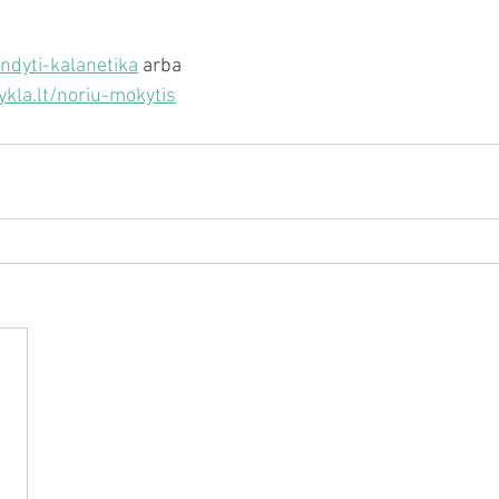
ndyti-kalanetika
 arba
kla.lt/noriu-mokytis