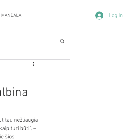
Log In
 MANDALA
albina
ūt tau nežliaugia 
ip turi būti", –
e šios 