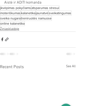
Aistė ir ADITI komanda
įkvėpimas pokyčiams
atsparumas stresui
moteriškumas
kalanetika
jaunatvė
sveikatingumas
sveika nugara
treniruotės namuose
online kalanetika
Žiniasklaidoje
See All
Recent Posts