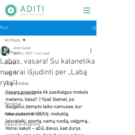
Post
All Posts
Aistė Gustė
All Posts
Jun 16, 2021
1 min read
Labas, vasara! Su kalanetika
Studija
nugarai išjudinti per „Labą
Aditi TV
rytą"!
Žiniasklaidoje
Vasara prasideda tik pasibaigus mokslo 
Online kalanetika
metams, tiesa? :) Ypač šiemet, po 
Renginiai
daugeliui įtempto laiko namuose, kur 
teko suderinti VISKĄ: mokyklą, 
Kalanetikos pratimai
laisvalaikį, sportą, namų ruošą, valgymą.. 
Patarimai moterims
Norisi sakyti – ačiū dievui, kad durys 