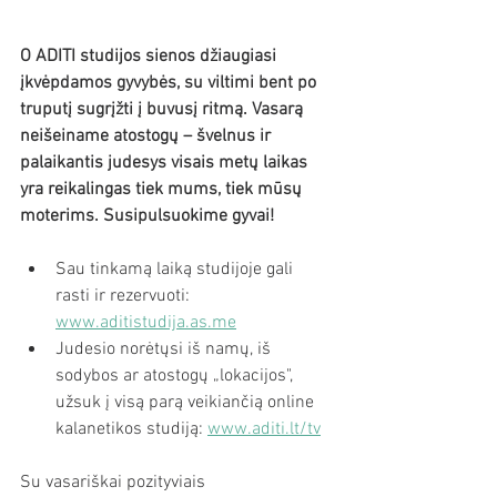
O ADITI studijos sienos džiaugiasi 
įkvėpdamos gyvybės, su viltimi bent po 
truputį sugrįžti į buvusį ritmą. Vasarą 
neišeiname atostogų – švelnus ir 
palaikantis judesys visais metų laikas 
yra reikalingas tiek mums, tiek mūsų 
moterims. Susipulsuokime gyvai!
Sau tinkamą laiką studijoje gali 
rasti ir rezervuoti: 
www.aditistudija.as.me
Judesio norėtųsi iš namų, iš 
sodybos ar atostogų „lokacijos", 
užsuk į visą parą veikiančią online 
kalanetikos studiją: 
www.aditi.lt/tv
Su vasariškai pozityviais