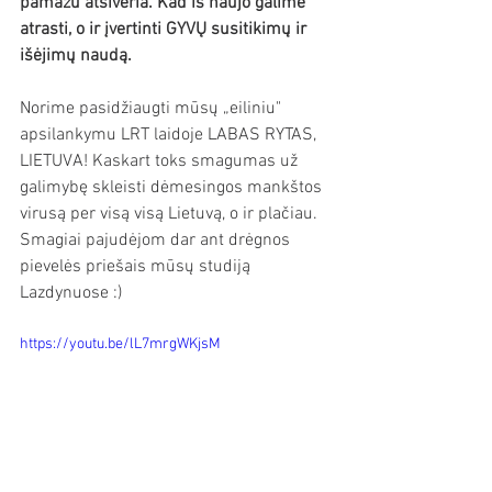
pamažu atsiveria. Kad iš naujo galime 
atrasti, o ir įvertinti GYVŲ susitikimų ir 
išėjimų naudą. 
Norime pasidžiaugti mūsų „eiliniu" 
apsilankymu LRT laidoje LABAS RYTAS, 
LIETUVA! Kaskart toks smagumas už 
galimybę skleisti dėmesingos mankštos 
virusą per visą visą Lietuvą, o ir plačiau. 
Smagiai pajudėjom dar ant drėgnos 
pievelės priešais mūsų studiją 
Lazdynuose :)
https://youtu.be/lL7mrgWKjsM