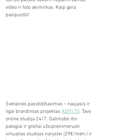
kuriuo pavyko sukurti nepamiršamas 
video ir foto akimirkas. Kaip gera 
pasipuošti!
Svetainės pasididžiavimas – naujasis ir 
ilgai brandintas projektas 
ADITI TV
: Tavo 
online studija 24/7. Galimybė itin 
patogiai ir greitai užsiprenimeruoti 
virtualios studijos narystei (29€/mėn.) ir 