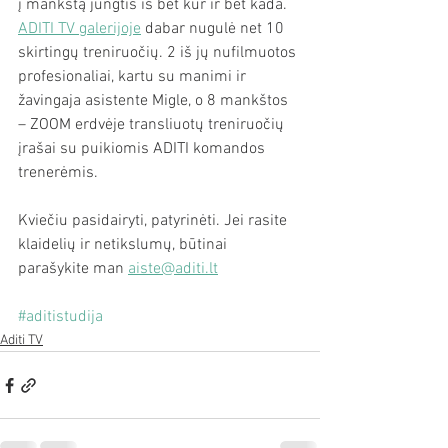
į mankštą jungtis iš bet kur ir bet kada. 
ADITI TV galerijoje
 dabar nugulė net 10 
skirtingų treniruočių. 2 iš jų nufilmuotos 
profesionaliai, kartu su manimi ir 
žavingaja asistente Migle, o 8 mankštos 
– ZOOM erdvėje transliuotų treniruočių 
įrašai su puikiomis ADITI komandos 
trenerėmis.
Kviečiu pasidairyti, patyrinėti. Jei rasite 
klaidelių ir netikslumų, būtinai 
parašykite man 
aiste@aditi.lt
#aditistudija
Aditi TV