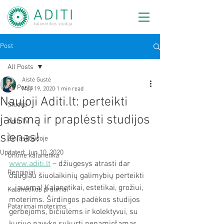
Post
All Posts
Aistė Gustė
All Posts
May 19, 2020
1 min read
Naujoji Aditi.lt: perteikti
Studija
jausmą ir praplėsti studijos
Aditi TV
sienas!
Žiniasklaidoje
Updated:
Jun 10, 2020
Online kalanetika
www.aditi.lt
 – džiugesys atrasti dar 
Renginiai
daugiau šiuolaikinių galimybių perteikti 
...jausmą! Kalanetikai, estetikai, grožiui, 
Kalanetikos pratimai
moterims. Širdingos padėkos studijos 
Patarimai moterims
gerbėjoms, bičiulėms ir kolektyvui, su 